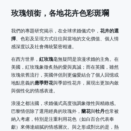
玫瑰領銜，各地花卉色彩斑斕
我們的專題研究揭示，在全球求婚儀式中，
花卉的選
擇
、色彩及呈現方式往往與當地的文化價值、個人情
感深度以及社會傳統緊密相連。
在西方世界，
紅玫瑰
毫無疑問是浪漫求婚的主角。在
美國，紅玫瑰象徵炙熱的愛與真誠；而在英國，雖然
玫瑰依舊流行，英國伴侶則更偏愛結合了個人回憶或
地點意義的
應季野花
與季節性花卉，展現出更加內斂
與個性化的情感表達。
浪漫之都法國，求婚儀式高度強調象徵性與精緻感。
巴黎情侶除了選用經典的玫瑰外，
蘭花
與
牡丹
也常被
納入考慮，特別是注重利用花色（如白百合代表奉
獻）來傳達細膩的情感層次。與之形成對比的是，熱