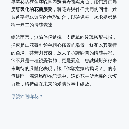
專業花店在全球範圍內扮演著關鍵角色，他們提供高
度
訂製化的花藝服務
，將花卉與伴侶共同的回憶、姓
名首字母或偏愛的色彩結合，以確保每一次求婚都是
獨一無二的情感表達。
總結而言，無論伴侶選擇一支簡單的玫瑰搭配戒指，
抑或是由花瓣引領至精心佈置的場景，鮮花以其獨特
的色澤、芬芳與質感，放大了承諾瞬間的情感共鳴。
它不只是一種視覺裝飾，更是愛意、忠誠與對美好未
來期待的具體化表現，讓「你願意嫁給我嗎？」的永
恆提問，深深烙印在記憶中。這份花卉所承載的永恆
力量，將持續在未來的愛情故事中綻放。
母親節送咩花？