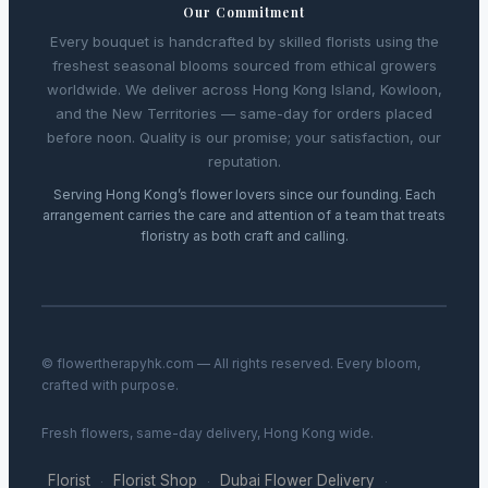
Our Commitment
Every bouquet is handcrafted by skilled florists using the
freshest seasonal blooms sourced from ethical growers
worldwide. We deliver across Hong Kong Island, Kowloon,
and the New Territories — same-day for orders placed
before noon. Quality is our promise; your satisfaction, our
reputation.
Serving Hong Kong’s flower lovers since our founding. Each
arrangement carries the care and attention of a team that treats
floristry as both craft and calling.
© flowertherapyhk.com — All rights reserved. Every bloom,
crafted with purpose.
Fresh flowers, same-day delivery, Hong Kong wide.
Florist
Florist Shop
Dubai Flower Delivery
·
·
·