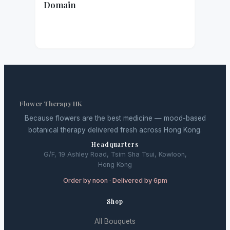
Domain
Flower Therapy HK
Because flowers are the best medicine — mood-based
botanical therapy delivered fresh across Hong Kong.
Headquarters
G/F, 19 Ashley Road, Tsim Sha Tsui, Kowloon,
Hong Kong
Order by noon · Delivered by 6pm
Shop
All Bouquets