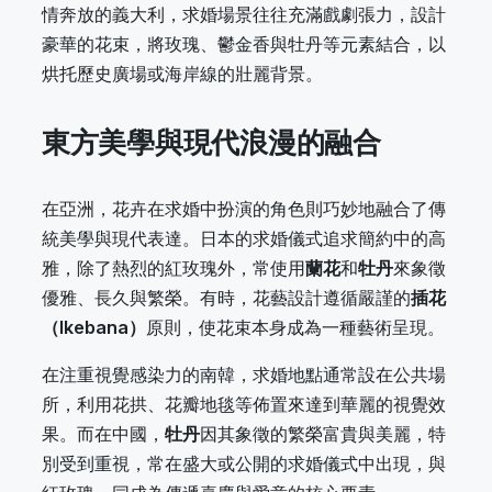
情奔放的義大利，求婚場景往往充滿戲劇張力，設計
豪華的花束，將玫瑰、鬱金香與牡丹等元素結合，以
烘托歷史廣場或海岸線的壯麗背景。
東方美學與現代浪漫的融合
在亞洲，花卉在求婚中扮演的角色則巧妙地融合了傳
統美學與現代表達。日本的求婚儀式追求簡約中的高
雅，除了熱烈的紅玫瑰外，常使用
蘭花
和
牡丹
來象徵
優雅、長久與繁榮。有時，花藝設計遵循嚴謹的
插花
（Ikebana）
原則，使花束本身成為一種藝術呈現。
在注重視覺感染力的南韓，求婚地點通常設在公共場
所，利用花拱、花瓣地毯等佈置來達到華麗的視覺效
果。而在中國，
牡丹
因其象徵的繁榮富貴與美麗，特
別受到重視，常在盛大或公開的求婚儀式中出現，與