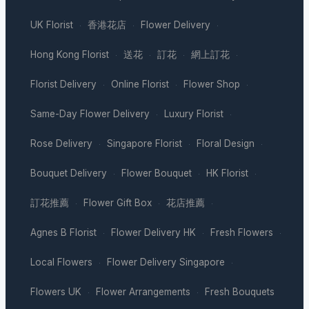
UK Florist
香港花店
Flower Delivery
·
·
·
Hong Kong Florist
送花
訂花
網上訂花
·
·
·
·
Florist Delivery
Online Florist
Flower Shop
·
·
·
Same-Day Flower Delivery
Luxury Florist
·
·
Rose Delivery
Singapore Florist
Floral Design
·
·
·
Bouquet Delivery
Flower Bouquet
HK Florist
·
·
·
訂花推薦
Flower Gift Box
花店推薦
·
·
·
Agnes B Florist
Flower Delivery HK
Fresh Flowers
·
·
·
Local Flowers
Flower Delivery Singapore
·
·
Flowers UK
Flower Arrangements
Fresh Bouquets
·
·