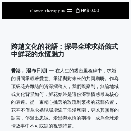
Skip
HK$ 0.00
Flower Therapy HK
to
content
跨越文化的花語：探尋全球求婚儀式
中鮮花的永恆魅力
香港，[發布日期]
— 在人生的親密里程碑中，求婚
的瞬間承載著愛意、承諾與對未來的共同期盼。作為
頂級花卉雜誌的資深撰稿人，我們觀察到，無論地域
或文化背景如何，鮮花始終是這份深摯情感最為核心
的表達。從一束精心挑選的玫瑰到繁複的花藝佈置，
花卉不僅為求婚現場增添了浪漫氛圍，更以其無聲的
語言，傳遞出忠誠、愛戀與永恆的期待，成為全球愛
情故事中不可或缺的視覺詩篇。