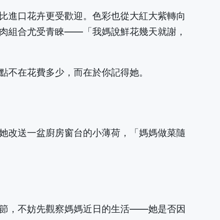
比進口花卉更受歡迎。色彩也從大紅大紫轉向
肉組合尤受青睞——「我媽說鮮花幾天就謝，
點不在花費多少，而在於你記得她。
她改送一盆廚房窗台的小薄荷，「媽媽做菜隨
節，不妨先觀察媽媽近日的生活——她是否因