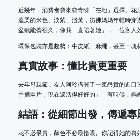
近幾年，消費者愈來愈青睞「在地」選擇。花
溫柔的米色、淡紫、淺黃，彷彿媽媽年輕時穿
盆栽能養很久，像我一直陪著她」，一位客人
環保包裝亦是趨勢：牛皮紙、麻繩，甚至一塊
真實故事：懂比貴更重要
去年母親節，友人阿玲購買了一束昂貴的進口
手摘兩片，現在還活得好好的」。有時候，媽
結語：從細節出發，傳遞專
花不必最貴，顏色不必最搶眼。你記得她的喜