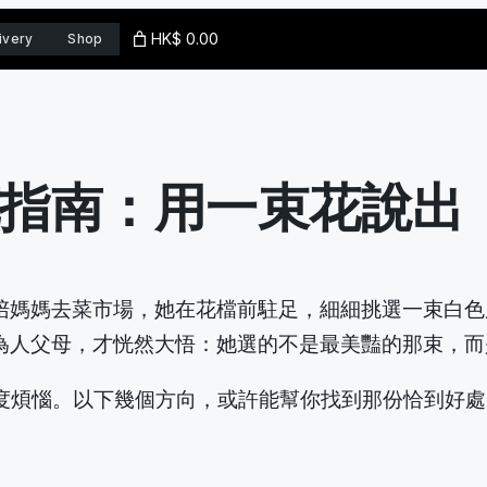
HK$ 0.00
ivery
Shop
選花指南：用一束花說出
陪媽媽去菜市場，她在花檔前駐足，細細挑選一束白色
為人父母，才恍然大悟：她選的不是最美豔的那束，而
必過度煩惱。以下幾個方向，或許能幫你找到那份恰到好