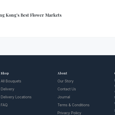
ong Kong’s Best Flower Markets
Shop
About
All Bouquets
Our Story
Delivery
Contact Us
Delivery Locations
Journal
FAQ
Terms & Conditions
Privacy Policy