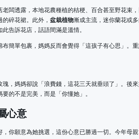
店老闆透露，本地花農種植的桔梗、百合甚至野花束，
過的碎花裙。此外，
盆栽植物
漸成主流，迷你蘭花或多
如此告訴花店，話語間滿是溫情。
棉布簡單包裹，媽媽反而會覺得「這孩子有心思」。重
玫瑰，媽媽卻說「浪費錢，這花三天就垂頭了」。後來
媽要的不是完美，而是「你懂她」。
屬心意
好，你願意為她挑選，這份心意已勝過一切。今年母親