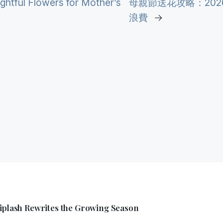
ghtful Flowers for Mother’s
母親節送花攻略：20
浪費
→
hiplash Rewrites the Growing Season