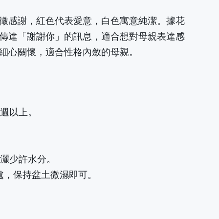
徵感謝，紅色代表愛意，白色寓意純潔。據花
傳達「謝謝你」的訊息，適合想對母親表達感
細心關懷，適合性格內斂的母親。
週以上。
灑少許水分。
處，保持盆土微濕即可。