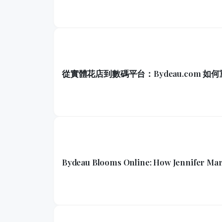
從實體花店到數碼平台：Bydeau.com 
Bydeau Blooms Online: How Jennifer Mar