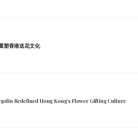
如何重塑香港送花文化
golin Redefined Hong Kong’s Flower Gifting Culture