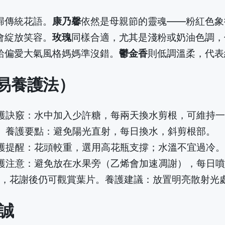
歸傳統花語。
康乃馨
依然是母親節的靈魂——粉紅色象
會綻放笑容。
玫瑰
同樣合適，尤其是淺粉或奶油色調，
給偏愛大氣風格媽媽準沒錯。
鬱金香
則低調溫柔，代表
易養護法）
護訣竅：水中加入少許糖，每兩天換水剪根，可維持一
。養護要點：避免陽光直射，每日換水，斜剪根部。
護提醒：花頭較重，選用高花瓶支撐；水溫不宜過冷。
護注意：避免放在水果旁（乙烯會加速凋謝），每日噴
期長，花謝後仍可觀賞葉片。養護建議：放置明亮散射光
誠