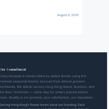
August 6, 2026
Our Commitment
Every bouquet is handcrafted by skilled florists using the
freshest seasonal blooms sourced from ethical growers
worldwide. We deliver across Hong Kong Island, Kowloon, and
the New Territories — same-day for orders placed before
noon. Quality is our promise; your satisfaction, our reputation.
Serving Hong Kong’s flower lovers since our founding. Each