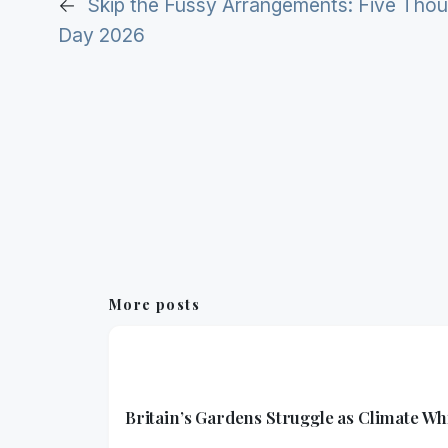
←
Skip the Fussy Arrangements: Five Thou
Day 2026
More posts
Britain’s Gardens Struggle as Climate W