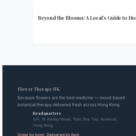
Beyond the Blooms: A Local’s Guide to H
Flower Therapy HK
Because flowers are the best medicine — mood-based
botanical therapy delivered fresh across Hong Kong.
Headquarters
G/F, 19 Ashley Road, Tsim Sha Tsui, Kowloon,
Hong Kong
Order by noon · Delivered by 6pm