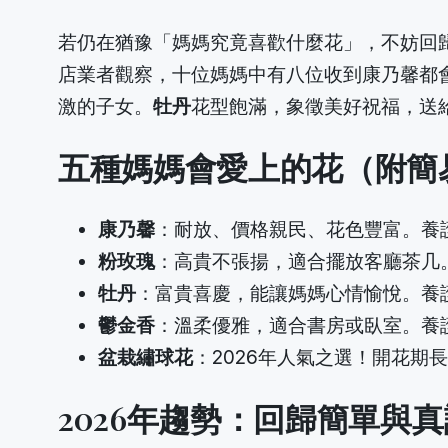
若仍在猶豫「媽媽究竟喜歡什麼花」，不妨回
店業者觀察，十位媽媽中有八位收到康乃馨都
激的子女。
牡丹
花型飽滿，象徵美好祝福，送
五種媽媽會愛上的花（附簡
康乃馨
：耐放、價格親民、花色豐富。養
粉玫瑰
：高貴不張揚，適合擺放客廳茶几
牡丹
：富貴喜慶，能讓媽媽心情愉悅。養
鬱金香
：溫柔優雅，適合書房或臥室。養
盆栽繡球花
：2026年人氣之選！開花
2026年趨勢：回歸簡單與真