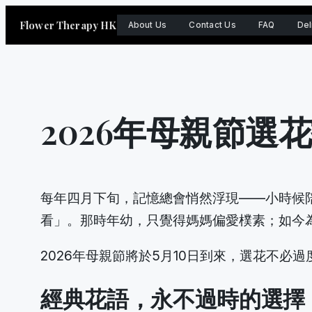
Skip
Flower Therapy HK
About Us
Contact Us
FAQ
Del
to
content
2026年母親節
每年四月下旬，記憶總會悄然浮現——小時候
看」。那時年幼，只覺得媽媽偏愛樸素；如今
2026年母親節將於5月10日到來，選花不
經典花語，永不過時的選擇