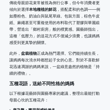
傳統母親節花束常被視為例行公事，但今年消費者更
傾向於選擇
本地種植的鮮花
，搭配柔和的色調——例
如塵粉色、奶油白與鼠尾草綠。包裝方面，棕色牛皮
紙、麻繩甚至可重複使用的布料取代了塑膠與華麗緞
帶，營造出「鄉村廚房」般的樸實感。園藝師指出，
這種「低壓力」的送花方式不僅減少浪費，也讓媽媽
感受到更真摯的關懷。
此外，
盆栽植物
正成為熱門選擇。它們能持續生長，
讓媽媽每次澆水時都想起子女的心意。對於不喜歡鮮
花迅速凋謝的媽媽來說，一盆綠意盎然的植物是「持
續的禮物」。
五種花語，送給不同性格的媽媽
以下根據花藝師與園藝專家的建議，整理出最能打動
母親心坎的五種花卉：
1. 康乃馨：實用與感性兼备