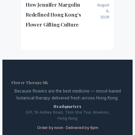
How Jennifer Margolin
August
6,
Redefined Hong Kong’s
2026
Flower Gifting Culture
Flower Therapy HK
Because flowers are the best medicine — mood-based
botanical therapy delivered fresh across Hong Kong.
Headquarters
G/F, 19 Ashley Road, Tsim Sha Tsui, Kowloon,
Hong Kong
Order by noon · Delivered by 6pm