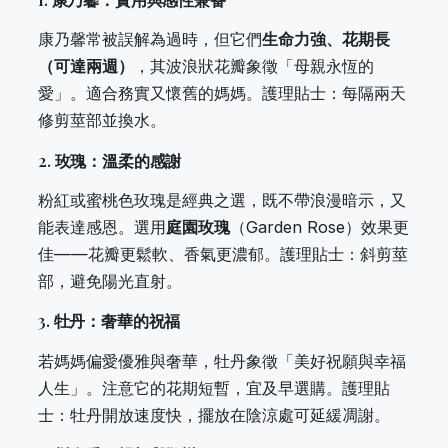
康乃馨常被誤解為過時，但它們
生命力強、花期長
（可達兩週）
，其波浪狀花瓣象徵「母親永恆的
愛」。適合務實又懷舊的媽媽。護理貼士：每隔兩天
修剪莖部並換水。
2. 玫瑰：溫柔的感謝
粉紅或蜜桃色玫瑰是經典之選，既不帶浪漫暗示，又
能表達感恩。選用
庭園玫瑰
（Garden Rose）效果更
佳——花瓣更鬆軟、香氣更濃郁。護理貼士：斜剪莖
部，避免陽光直射。
3. 牡丹：奢華的祝福
若媽媽偏愛優雅與奢華，牡丹象徵「美好祝願與幸福
人生」。注意它的花期短暫，宜及早選購。護理貼
士：牡丹開放速度快，擺放在陰涼處可延緩凋謝。