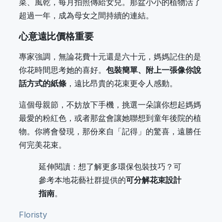
菜、風乾，每月拍照傳給女兒。那盆小小的植物活了
超過一年，成為母女之間持續的連結。
心意遠比價格重要
專家強調，無論花費十元還是六十元，媽媽記住的是
你花時間思考她的喜好。
包裝簡單、附上一張像你說
話方式的紙條
，遠比昂貴的花束更令人感動。
這個母親節，不妨放下手機，挑選一朵讓你想起媽媽
最愛的粉紅色，或者那盆會讓她聯想到童年後院的植
物。你將會發現，那份來自「記得」的驚喜，遠勝任
何完美花束。
延伸閱讀：想了解更多環保包裝技巧？可
參考本地花藝社群提供的
可分解花束設計
指南
。
Floristy