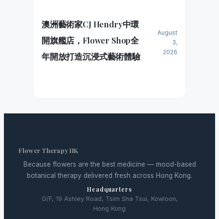
澳洲藝術家CJ Hendry中環
August
開旗艦店，Flower Shop全
3,
2026
年開放打造沉浸式藝術體驗
Flower Therapy HK
Because flowers are the best medicine — mood-based
botanical therapy delivered fresh across Hong Kong.
Headquarters
G/F, 19 Ashley Road, Tsim Sha Tsui, Kowloon,
Hong Kong