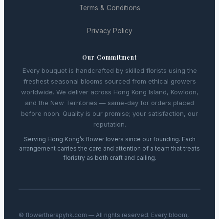
Terms & Conditions
Privacy Policy
Our Commitment
Every bouquet is handcrafted by skilled florists using the
freshest seasonal blooms sourced from ethical growers
worldwide. We deliver across Hong Kong Island, Kowloon,
and the New Territories — same-day for orders placed
before noon. Quality is our promise; your satisfaction, our
reputation.
Serving Hong Kong’s flower lovers since our founding. Each
arrangement carries the care and attention of a team that treats
floristry as both craft and calling.
© flowertherapyhk.com — All rights reserved. Every bloom,