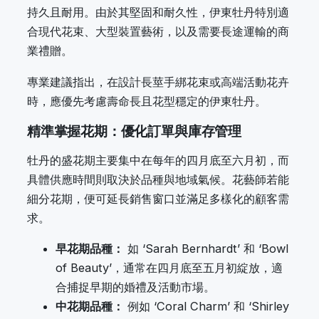
持久且耐用。由於其堅固和耐久性，伊東牡丹特別適
合現代花束、大型裝置藝術，以及需要長途運輸的商
業禮贈。
專業建議指出，在設計長莖手綁花束或高端活動花卉
時，應優先考慮壽命長且花型穩定的伊東牡丹。
精準掌握花期：優化訂單與庫存管理
牡丹的盛花期主要集中在每年的四月底至六月初，而
具體供應時間則取決於品種與地域氣候。花藝師若能
細分花期，便可延長銷售窗口並滿足多樣化的顧客需
求。
早花期品種：
如 ‘Sarah Bernhardt’ 和 ‘Bowl
of Beauty’，通常在四月底至五月初綻放，適
合捕捉早期的婚禮及活動市場。
中花期品種：
例如 ‘Coral Charm’ 和 ‘Shirley