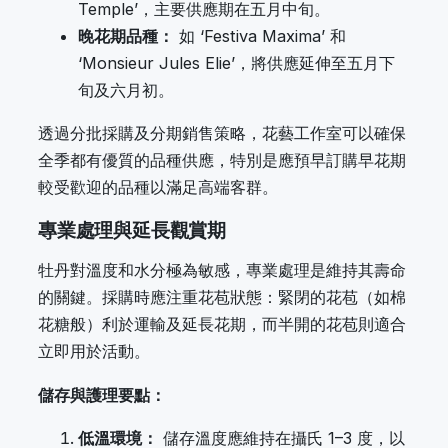
Temple’，主要供應期在五月中旬。
晚花期品種：
如 ‘Festiva Maxima’ 和
‘Monsieur Jules Elie’，將供應延伸至五月下
旬及六月初。
透過分批採購及分期銷售策略，花藝工作室可以確保
全季都有優質的品種供應，特別是應預早訂購早花期
較受歡迎的品種以滿足高端客群。
專業處理與延長觀賞期
牡丹對溫度和水分極為敏感，專業處理是維持其壽命
的關鍵。採購時應注重花苞狀態：緊閉的花苞（如棉
花糖般）利於運輸及延長花期，而半開的花苞則適合
立即用於活動。
儲存與護理要點：
低溫環境：
儲存溫度應維持在攝氏 1–3 度，以