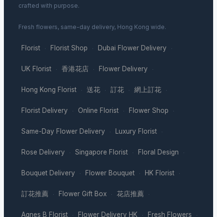
crafted with purpose.
Fresh flowers, same-day delivery, Hong Kong wide.
Florist
Florist Shop
Dubai Flower Delivery
·
·
·
UK Florist
香港花店
Flower Delivery
·
·
·
Hong Kong Florist
送花
訂花
網上訂花
·
·
·
·
Florist Delivery
Online Florist
Flower Shop
·
·
·
Same-Day Flower Delivery
Luxury Florist
·
·
Rose Delivery
Singapore Florist
Floral Design
·
·
·
Bouquet Delivery
Flower Bouquet
HK Florist
·
·
·
訂花推薦
Flower Gift Box
花店推薦
·
·
·
Agnes B Florist
Flower Delivery HK
Fresh Flowers
·
·
·