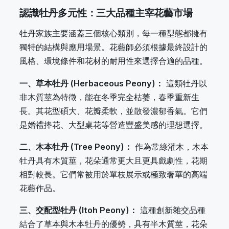
認識牡丹多元性：三大品種主宰花藝市場
牡丹家族主要涵蓋三個核心類別，每一種型態都擁有
獨特的結構與應用場景。花藝師必須根據最終設計的
風格、環境條件和花材的耐用性來選擇合適的品種。
一、草本牡丹 (Herbaceous Peony)：
這類牡丹以
非木質莖為特徵，能在冬季完全枯萎，春季重新生
長。其花型碩大、花瓣柔軟，並散發濃郁香氣。它們
是婚禮捧花、大型桌花等營造豐盛美感的理想選擇。
二、木本牡丹 (Tree Peony)：
作為常綠灌木，木本
牡丹具有木質莖，花朵通常更大且更具戲劇性，花期
相對較長。它們常被用於單枝展示或極致奢華的高端
花藝作品。
三、交配型牡丹 (Itoh Peony)：
這種創新雜交品種
結合了草本與木本牡丹的優勢，具有半木質莖，花朵