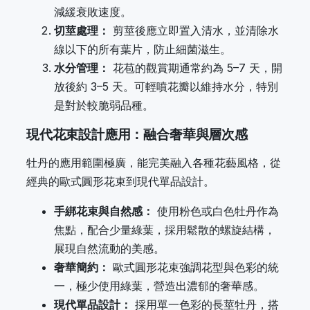
減緩衰敗速度。
切莖處理：
剪莖後應立即置入清水，並清除水
線以下的所有葉片，防止細菌滋生。
水分管理：
花苞的觀賞期通常約為 5–7 天，開
放後約 3–5 天。可輕噴花瓣以維持水分，特別
是對於較脆弱品種。
現代花束設計應用：融合奢華與層次感
牡丹的應用範圍極廣，能完美融入各種花藝風格，從
經典的歐式圓形花束到現代單品設計。
手綁花束與自然感：
使用粉色或白色牡丹作為
焦點，配合少量綠葉，採用鬆散的螺旋結構，
展現自然流動的美感。
奢華簡約：
歐式圓形花束強調花型與色彩的統
一，極少使用綠葉，營造出濃郁的奢華感。
現代單品設計：
採用單一色彩的長莖牡丹，搭