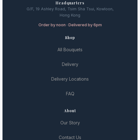
Headquarters
G/F, 19 Ashley Road, Tsim Sha Tsui, Kowloon,
Hong Kong
Order by noon · Delivered by 6pm
Shop
All Bouquets
Delivery
Delivery Locations
FAQ
About
Our Story
Contact Us