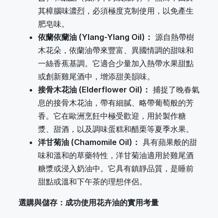
其樟腦味濃烈，必須極度克制使用，以免產生
肥皂味。
依蘭依蘭油 (Ylang-Ylang Oil)：
源自熱帶樹
木花朵，依蘭油帶來豐富、異國情調的甜味和
一絲香蕉基調。它適合少量加入熱帶水果甜點
或創新雞尾酒中，增添甜美韻味。
接骨木花油 (Elderflower Oil)：
捕捉了晚春氣
息的接骨木花油，帶有細膩、略帶葡萄般的芳
香。它在歐洲烹飪中極受歡迎，用於製作糖
漿、甜酒，以及調味蛋糕和醋栗等夏季水果。
洋甘菊油 (Chamomile Oil)：
具有蘋果般的甜
味和溫和的草藥特性，洋甘菊油適用於雞尾酒
糖漿或浸入奶油中。它具有鎮靜品質，是睡前
甜點或溫和下午茶的理想伴侶。
選購與儲存：成功使用花卉油的實用考量