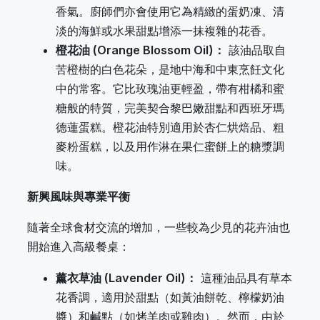
香氣。廚師們亦會使用它為精緻的蛋奶凍、清
淡的海鮮或水果甜點增添一抹複雜的花香。
橙花油 (Orange Blossom Oil)：
該油品取自
苦橙樹的白色花朵，是地中海和中東烹飪文化
中的常客。它比玫瑰油更輕盈，帶有柑橘和蜜
糖般的特質，完美契合黎巴嫩甜點和西班牙瑪
德蓮蛋糕。橙花油特別適用於杏仁烘焙品、粗
麥粉蛋糕，以及用作淋在果仁蜜餅上的糖漿調
味。
新興風味與專業平衡
隨著全球食材交流的增加，一些較為少見的花卉油也
開始進入高級餐桌：
薰衣草油 (Lavender Oil)：
這種油品具有草本
花香調，適用於甜點（如黃油餅乾、檸檬奶油
醬）和鹹點（如烤羊肉或雞肉）。然而，由於