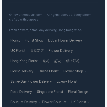
© flowertherapyhk.com — All rights reserved. Every bloom,
crafted with purpose.
Fresh flowers, same-day delivery, Hong Kong wide.
Florist
Florist Shop
Dubai Flower Delivery
·
·
·
UK Florist
香港花店
Flower Delivery
·
·
·
Hong Kong Florist
送花
訂花
網上訂花
·
·
·
·
Florist Delivery
Online Florist
Flower Shop
·
·
·
Same-Day Flower Delivery
Luxury Florist
·
·
Rose Delivery
Singapore Florist
Floral Design
·
·
·
Bouquet Delivery
Flower Bouquet
HK Florist
·
·
·