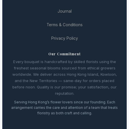
Journal
Terms & Conditions
Privacy Policy
Our Commitment
Every bouquet is handcrafted by skilled florists using the
freshest seasonal blooms sourced from ethical growers
worldwide. We deliver across Hong Kong Island, Kowloon,
and the New Territories — same-day for orders placed
before noon. Quality is our promise; your satisfaction, our
reputation.
Serving Hong Kong’s flower lovers since our founding. Each
arrangement carries the care and attention of a team that treats
floristry as both craft and calling.