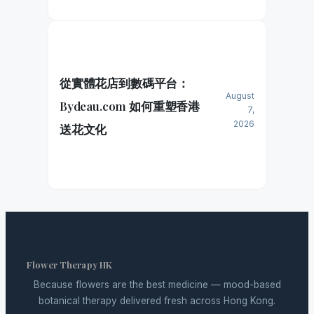
從實體花店到數碼平台：
August
Bydeau.com 如何重塑香港
7,
2026
送花文化
Flower Therapy HK
Because flowers are the best medicine — mood-based
botanical therapy delivered fresh across Hong Kong.