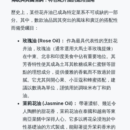
歷史上，某些花卉油已成為特定菜系不可或缺的一部
分。其中，數款油品因其突出的風味和廣泛的搭配性
而備受矚目：
玫瑰油 (Rose Oil)：
作為最具代表性的烹飪花
卉油，玫瑰油（通常選用大馬士革玫瑰提煉）
在中東、北非和印度美食中佔有重要地位。其
芳香特性使其成為土耳其軟糖或果仁蜜餅等甜
點的理想成分，提供優雅的香氣而不致過於甜
膩。它尤其與開心果、小豆蔻和蜂蜜搭配，建
議以數滴為單位，謹慎用於調味米布丁和奶
油。
茉莉花油 (Jasmine Oil)：
帶著濃郁、幾近令
人陶醉的甜花香，茉莉花油在泰國和越南等東
南亞菜餚中深得人心。它多以將花朵浸泡於中
性基礎油的方式製成，能顯著提升茉莉香米的