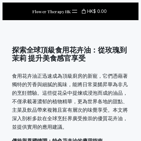
Skip
HK$ 0.00
Flower Therapy HK
to
content
探索全球頂級食用花卉油：從玫瑰到
茉莉 提升美食感官享受
食用花卉油正迅速成為頂級廚房的新寵，它們憑藉著
獨特的芳香與細膩的風味，能將日常菜餚昇華為非凡
的烹飪體驗。這些從花朵中提煉或浸泡而成的油品，
不僅承載著濃郁的植物精華，更為世界各地的甜點、
主菜及飲品帶來複雜且富有層次的味覺享受。本文將
深入剖析多款在全球烹飪界廣受推崇的優質花卉油，
並提供實用的應用建議。
傳統與異國情調：特色花卉油的應用指南