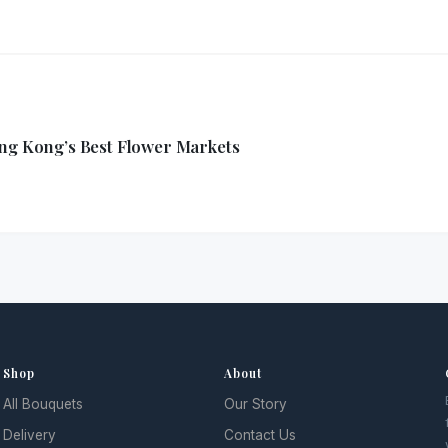
ong Kong’s Best Flower Markets
Shop
About
All Bouquets
Our Story
Delivery
Contact Us