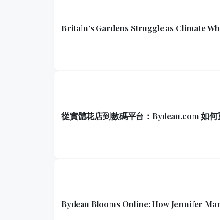
Britain’s Gardens Struggle as Climate W
從實體花店到數碼平台：Bydeau.com 
Bydeau Blooms Online: How Jennifer Mar