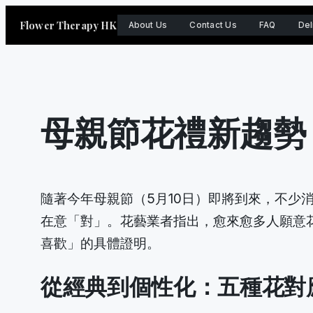
Skip
Flower Therapy HK
About Us
Contact Us
FAQ
Del
to
content
母親節花禮新趨勢
隨著今年母親節（5月10日）即將到來，不
在意「對」。花藝業者指出，愈來愈多人願意
喜歡」的具體證明。
從經典到個性化：五種花對