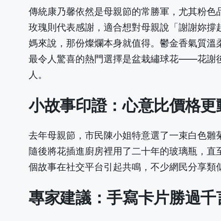
傳統康乃馨依然是母親節的常勝軍，尤其粉色
玫瑰則代表感謝，適合想對母親說「謝謝妳撐
媽來說，那份燦爛本身就值得。鬱金香氣質溫
最令人驚喜的熱門選擇是盆栽繡球花——花謝
人。
小故事印證：心意比價格更
去年母親節，市民陳小姐特意選了一束白色雛
隨後將花插進廚房裡用了二十年的玻璃瓶，直
個故事在社交平台引起共鳴，不少網民分享類
專家建議：手寫卡片勝過千