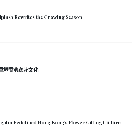
hiplash Rewrites the Growing Season
如何重塑香港送花文化
golin Redefined Hong Kong’s Flower Gifting Culture