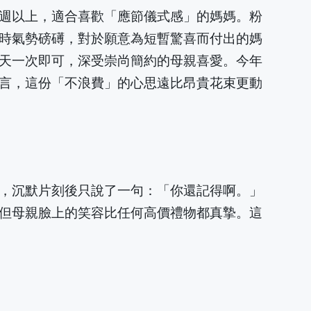
週以上，適合喜歡「應節儀式感」的媽媽。粉
時氣勢磅礡，對於願意為短暫驚喜而付出的媽
天一次即可，深受崇尚簡約的母親喜愛。今年
言，這份「不浪費」的心思遠比昂貴花束更動
，沉默片刻後只說了一句：「你還記得啊。」
但母親臉上的笑容比任何高價禮物都真摯。這