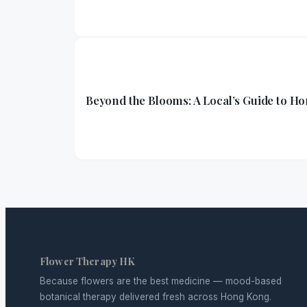
Beyond the Blooms: A Local’s Guide to H
Flower Therapy HK
Because flowers are the best medicine — mood-based
botanical therapy delivered fresh across Hong Kong.