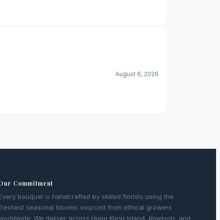
August 6, 2026
Our Commitment
Every bouquet is handcrafted by skilled florists using the
freshest seasonal blooms sourced from ethical growers
worldwide. We deliver across Hong Kong Island, Kowloon, and