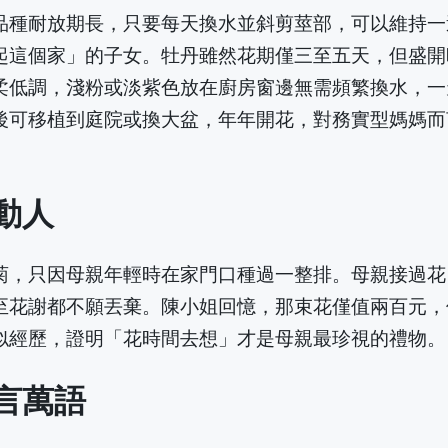
品種耐放期長，只要每天換水並斜剪莖部，可以維持一
起這個家」的子女。牡丹雖然花期僅三至五天，但盛開
柔低調，淺粉或淡紫色放在廚房窗邊無需頻繁換水，一
後可移植到庭院或換大盆，年年開花，對務實型媽媽而
動人
菊，只因母親年輕時在家門口種過一整排。母親接過花
至花謝都不願丟棄。陳小姐回憶，那束花僅值兩百元，
似經歷，證明「花時間去想」才是母親最珍視的禮物。
言萬語