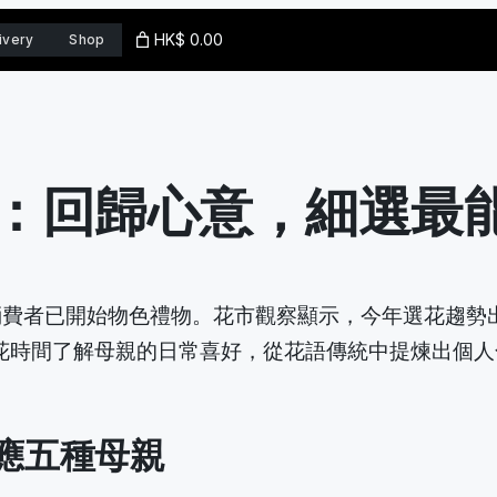
HK$ 0.00
ivery
Shop
：回歸心意，細選最
少消費者已開始物色禮物。花市觀察顯示，今年選花趨勢
花時間了解母親的日常喜好，從花語傳統中提煉出個人
應五種母親