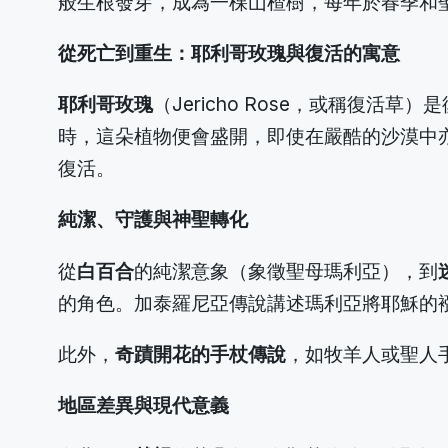
般生根發芽，成為一棵山楂樹，每年於春季和
從死亡到重生：耶利哥玫瑰與復活的寓意
耶利哥玫瑰
（Jericho Rose，或稱復
時，這朵植物便會盛開，即使在嚴酷的沙漠中
復活。
純潔、守護與神聖轉化
從
白百合
的純潔意象（象徵聖母瑪利亞），到
的角色。加泰羅尼亞傳說講述瑪利亞將耶穌的
此外，
奇蹟開花的手杖傳說
，如牧羊人或聖人
地區差異與現代意義