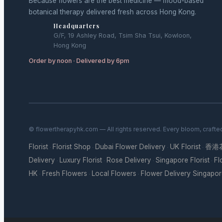
Because flowers are the best medicine — mood-based
botanical therapy delivered fresh across Hong Kong.
Headquarters
G/F, 19 Ashley Road, Tsim Sha Tsui, Kowloon,
Hong Kong
Order by noon · Delivered by 6pm
© flowertherapyhk.com — All rights reserved. Every bloom, crafte
Florist
Florist Shop
Dubai Flower Delivery
UK Florist
香港
·
·
·
·
Delivery
Luxury Florist
Rose Delivery
Singapore Florist
Fl
·
·
·
·
HK
Fresh Flowers
Local Flowers
Flower Delivery Singapo
·
·
·