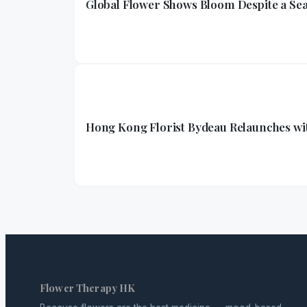
Global Flower Shows Bloom Despite a Sea
Hong Kong Florist Bydeau Relaunches w
Flower Therapy HK