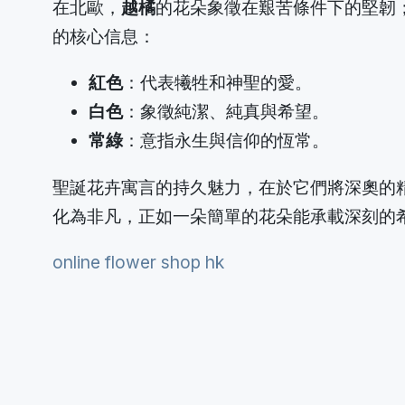
在北歐，
越橘
的花朵象徵在艱苦條件下的堅韌
的核心信息：
紅色
：代表犧牲和神聖的愛。
白色
：象徵純潔、純真與希望。
常綠
：意指永生與信仰的恆常。
聖誕花卉寓言的持久魅力，在於它們將深奧的
化為非凡，正如一朵簡單的花朵能承載深刻的
online flower shop hk