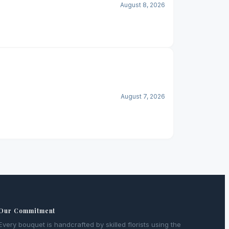
August 8, 2026
August 7, 2026
Our Commitment
Every bouquet is handcrafted by skilled florists using the