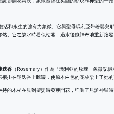
聖誕節開花兩次，象徵基督在英國的顯現和神聖的干預
活草）是復活和永生的強有力象徵。它與聖母瑪利亞帶著
亦然。它在缺水時看似枯萎，遇水後能神奇地重新煥發
迷迭香
（Rosemary）作為「瑪利亞的玫瑰」象徵
襁褓掛在迷迭香上晾曬，使原本白色的花朵染上了她的
手持的木杖在見到聖嬰時發芽開花，強調了見證神聖時