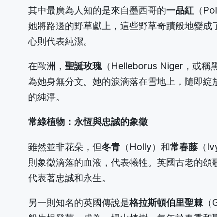
其中最廣為人知的是來自墨西哥的
一品紅
（P
她將路邊的野草獻上，這些野草奇蹟般地變成
心則代表純潔。
在歐洲，
聖誕玫瑰
（Helleborus Ni
為她身無分文。她的淚滴落在雪地上，隨即綻
的純淨。
常綠植物：永恆與忠誠的象徵
雖然並非花朵，但
冬青
（Holly）和
常春藤
（I
則象徵滴落的血液，代表犧牲。英國古老的頌
代表著忠誠和永生。
另一則知名的英國傳說是
格拉斯頓伯里聖棘
（