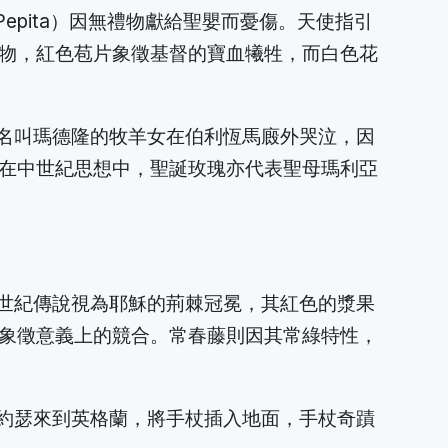
（Pepita）因無禮物獻給聖嬰而憂傷。天使指引
物，紅色苞片象徵基督的寶血犧牲，而白色花
，一位名叫瑪德隆的牧羊女在伯利恆馬廄外哭泣，因
在中世紀思想中，聖誕玫瑰亦代表聖母瑪利亞
中世紀傳說視為耶穌的荊棘冠冕，其紅色的漿果
象徵意義上的競合。常春藤則因其常綠特性，
利馬太的約瑟來到英格蘭，將手杖插入地面，手杖奇蹟