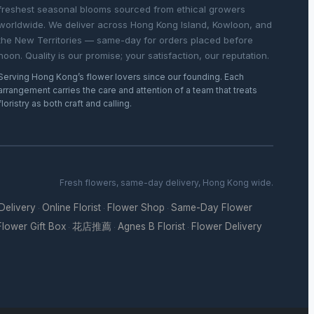
freshest seasonal blooms sourced from ethical growers
worldwide. We deliver across Hong Kong Island, Kowloon, and
the New Territories — same-day for orders placed before
noon. Quality is our promise; your satisfaction, our reputation.
Serving Hong Kong’s flower lovers since our founding. Each
arrangement carries the care and attention of a team that treats
floristry as both craft and calling.
Fresh flowers, same-day delivery, Hong Kong wide.
 Delivery
Online Florist
Flower Shop
Same-Day Flower
·
·
·
Flower Gift Box
花店推薦
Agnes B Florist
Flower Delivery
·
·
·