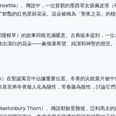
oinsettia）。傳說中，一位貧窮的墨西哥女孩佩皮塔
了鮮豔的紅色星狀花朵。這朵被稱為「聖夜之花」的植
ger，或稱黑嚏根草）的故事同樣充滿暖意。古典版本提到
放出潔白的花朵——象徵著希望、純潔和神聖的慈悲。
vy）在聖誕寓言中佔據重要位置。冬青的尖銳葉片被
歌甚至將冬青擬人化為陽性，常春藤為陰性，討論它們
Glastonbury Thorn）。傳說耶穌受難後，亞