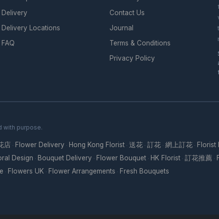
Delivery
Contact Us
Delivery Locations
Journal
FAQ
Terms & Conditions
Privacy Policy
d with purpose.
花店
Flower Delivery
Hong Kong Florist
送花
訂花
網上訂花
Florist
·
·
·
·
·
·
oral Design
Bouquet Delivery
Flower Bouquet
HK Florist
訂花推薦
·
·
·
·
·
re
Flowers UK
Flower Arrangements
Fresh Bouquets
·
·
·