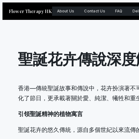
Skip
Flower Therapy HK
About Us
Contact Us
FAQ
Del
to
content
聖誕花卉傳說深度
香港—傳統聖誕故事和傳說中，花卉扮演著不
化了節日，更承載著關於愛、純潔、犧牲和重
引領聖誕精神的植物寓言
聖誕花卉的悠久傳統，源自多個世紀以來流傳