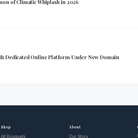
son of Climatic Whiplash in 2026
ith Dedicated Online Platform Under New Domain
Shop
About
All Bouquets
Our Story